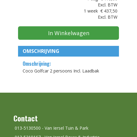
Excl. BTW
1 week
€
437,50
Excl. BTW
In Winkelwagen
OMSCHRIJVING
Omschrijving:
Coco Golfcar 2 persoons Incl. Laadbak
Contact
013-5130500 - Van Iersel Tuin & Park