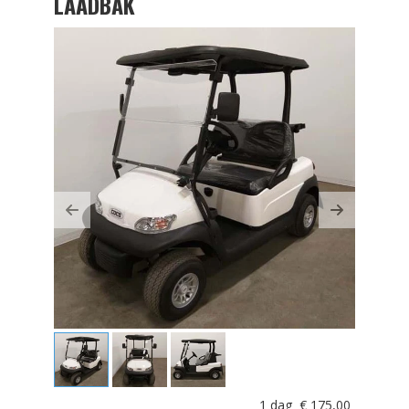
LAADBAK
Previous
Next
1 dag
€
175,00