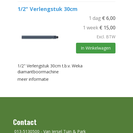
1/2" Verlengstuk 30cm
1 dag
€
6,00
1 week
€
15,00
Excl. BTW
In Winkelwagen
1/2" Verlengstuk 30cm t.b.v. Weka
diamantboormachine
meer informatie
Contact
013-5130500 - Van Iersel Tuin & Park