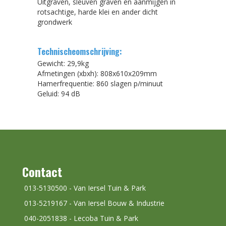
Uitgraven, sleuven graven en aanmijgen in
rotsachtige, harde klei en ander dicht
grondwerk
Technischeomschrijving:
Gewicht: 29,9kg
Afmetingen (xbxh): 808x610x209mm
Hamerfrequentie: 860 slagen p/minuut
Geluid: 94 dB
Contact
013-5130500 - Van Iersel Tuin & Park
013-5219167 - Van Iersel Bouw & Industrie
040-2051838 - Lecoba Tuin & Park