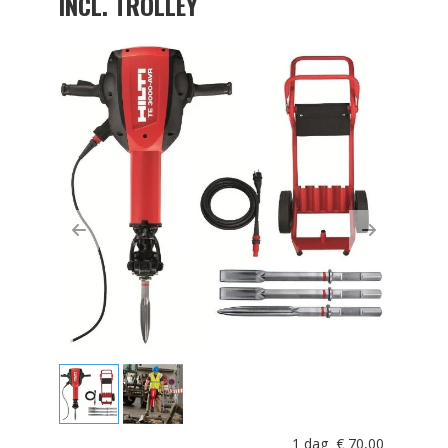
INCL. TROLLEY
Previous
Next
1 dag
€
70,00