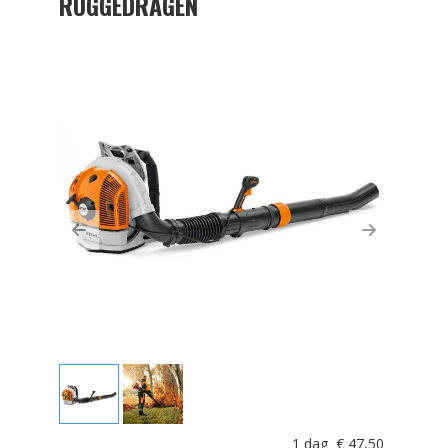
RUGGEDRAGEN
Previous
Next
1 dag
€
47,50