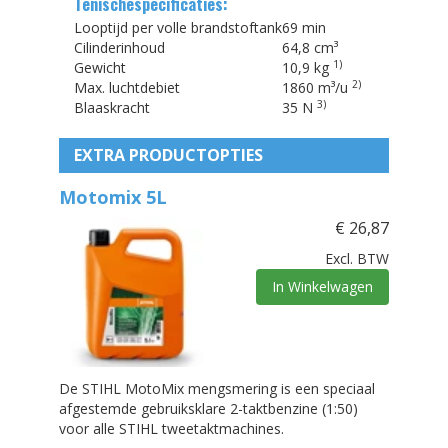
Tenischespecificaties:
Looptijd per volle brandstoftank
69 min
Cilinderinhoud
64,8 cm³
1)
Gewicht
10,9 kg
2)
Max. luchtdebiet
1860 m³/u
3)
Blaaskracht
35 N
EXTRA PRODUCTOPTIES
Motomix 5L
€
26,87
Excl. BTW
In Winkelwagen
De STIHL MotoMix mengsmering is een speciaal
afgestemde gebruiksklare 2-taktbenzine (1:50)
voor alle STIHL tweetaktmachines.