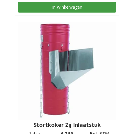
In Winkelwagen
Stortkoker Zij Inlaatstuk
1 dag
€
7,50
Excl. BTW