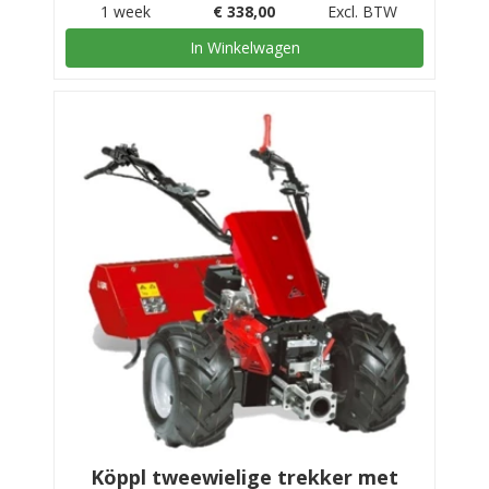
1 week
€
338,00
Excl. BTW
In Winkelwagen
Köppl tweewielige trekker met